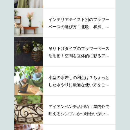
する方法
インテリアテイスト別のフラワー
ベースの選び方！北欧、和風、ナ
チュラル等
吊り下げタイプのフラワーベース
活用術！空間を立体的に彩るアイ
デア
小型の水差しの利点は？ちょっと
した水やりに最適な使い方をご紹
介
アイアンベンチ活用術：屋内外で
映えるシンプルかつ味わい深い取
り入れ方