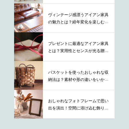
チュラル等
ヴィンテージ感漂うアイアン家具
の魅力とは？経年変化を楽しむ秘
訣とは
プレゼントに最適なアイアン家具
とは？実用性とセンスが光る贈り
物の選び方
バスケットを使ったおしゃれな収
納法は？素材や形の違いをいかし
た活用術
おしゃれなフォトフレームで思い
出を演出！空間に溶け込む飾り方
を紹介