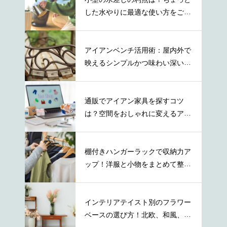
した水やりに最適な使い方をご紹
介
アイアンベンチ活用術：屋内外で
映えるシンプルかつ味わい深い取
り入れ方
通販でアイアン家具を探すコツ
は？空間をおしゃれに変えるアイ
テムの特徴
棚付きハンガーラックで収納力ア
ップ！洋服と小物をまとめて整理
する方法
インテリアテイスト別のフラワー
ベースの選び方！北欧、和風、ナ