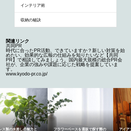
インテリア術
収納の秘訣
関連リンク
共同PR
時代に合ったPR活動、できていますか？新しい対策を始
めたい、効果的な広報の仕組みを知りたいなど【共同
PR】で相談してみましょう。国内最大規模の総合PR会
社が、企業の強みや課題に応じた戦略を提案していま
す。
www.kyodo-pr.co.jp/
フラワーベースを通販で探す際の
アイアン雑貨が与える印象とは？