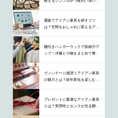
映えるシンプルかつ味わい深い取
り入れ方
通販でアイアン家具を探すコツ
は？空間をおしゃれに変えるアイ
テムの特徴
棚付きハンガーラックで収納力ア
ップ！洋服と小物をまとめて整理
する方法
ヴィンテージ感漂うアイアン家具
の魅力とは？経年変化を楽しむ秘
訣とは
プレゼントに最適なアイアン家具
とは？実用性とセンスが光る贈り
物の選び方