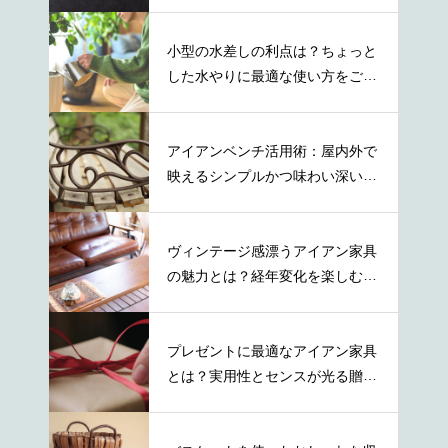
デア
小型の水差しの利点は？ちょっと
した水やりに最適な使い方をご紹
介
アイアンベンチ活用術：屋内外で
映えるシンプルかつ味わい深い取
り入れ方
ヴィンテージ感漂うアイアン家具
の魅力とは？経年変化を楽しむ秘
訣とは
プレゼントに最適なアイアン家具
とは？実用性とセンスが光る贈り
物の選び方