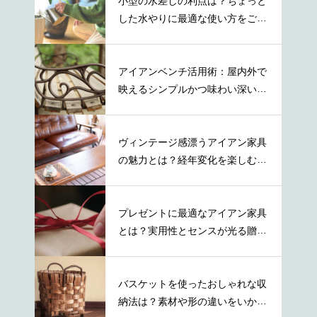
小型の水差しの利点は？ちょっと
した水やりに最適な使い方をご紹
介
アイアンベンチ活用術：屋内外で
映えるシンプルかつ味わい深い取
り入れ方
ヴィンテージ感漂うアイアン家具
の魅力とは？経年変化を楽しむ秘
訣とは
プレゼントに最適なアイアン家具
とは？実用性とセンスが光る贈り
物の選び方
バスケットを使ったおしゃれな収
納法は？素材や形の違いをいかし