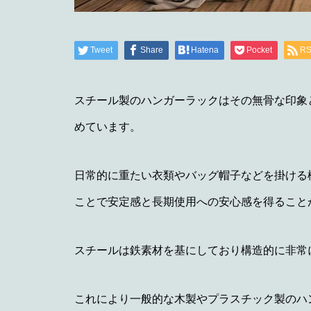
Tweet
Share
Hatena
Pocket
R
スチール製のハンガーラックはその無骨な印象
めています。
日常的に重たい衣類やバッグ帽子などを掛ける
ことで安定感と長期使用への安心感を得ること
スチールは鉄素材を基にしており構造的に非常
これにより一般的な木製やプラスチック製のハ