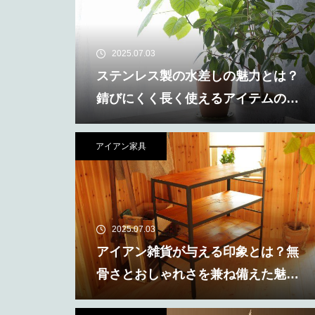
2025.07.03
ステンレス製の水差しの魅力とは？
錆びにくく長く使えるアイテムの特
徴
アイアン家具
2025.07.03
アイアン雑貨が与える印象とは？無
骨さとおしゃれさを兼ね備えた魅力
に注目