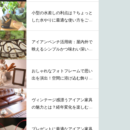
小型の水差しの利点は？ちょっと
した水やりに最適な使い方をご紹
介
アイアンベンチ活用術：屋内外で
映えるシンプルかつ味わい深い取
り入れ方
おしゃれなフォトフレームで思い
出を演出！空間に溶け込む飾り方
を紹介
ヴィンテージ感漂うアイアン家具
の魅力とは？経年変化を楽しむ秘
訣とは
プレゼントに最適なアイアン家具