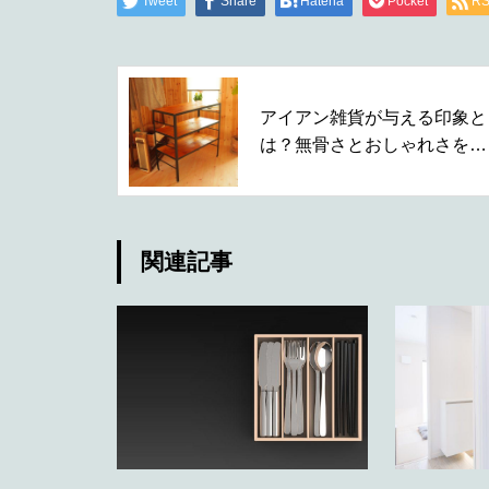
Tweet
Share
Hatena
Pocket
R
アイアン雑貨が与える印象と
は？無骨さとおしゃれさを兼
ね備えた魅力に注目
関連記事