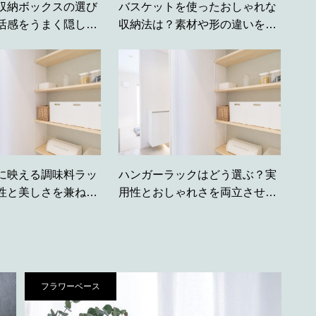
収納ボックスの選び
バスケットを使ったおしゃれな
活感をうまく隠した
収納法は？素材や形の違いをい
コツ
かした活用術
に映える調味料ラッ
ハンガーラックはどう選ぶ？実
性と美しさを兼ね備
用性とおしゃれさを両立させる
ム
ポイントを解説
フラワーベース