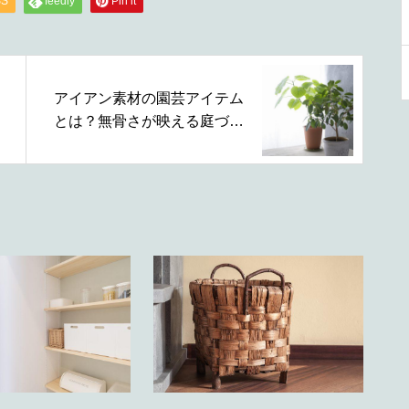
SS
feedly
Pin it
アイアン素材の園芸アイテム
とは？無骨さが映える庭づく
りの楽しみ方