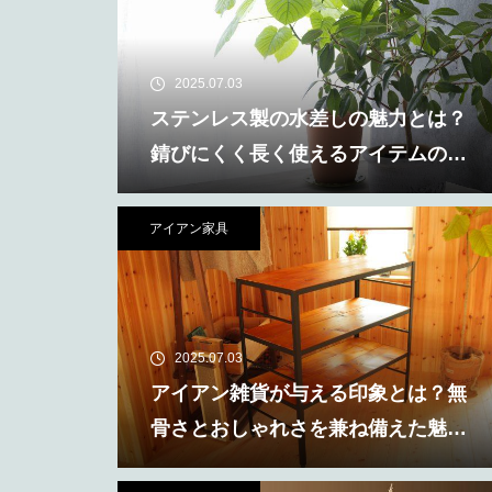
2025.07.03
ステンレス製の水差しの魅力とは？
錆びにくく長く使えるアイテムの特
徴
アイアン家具
2025.07.03
アイアン雑貨が与える印象とは？無
骨さとおしゃれさを兼ね備えた魅力
に注目