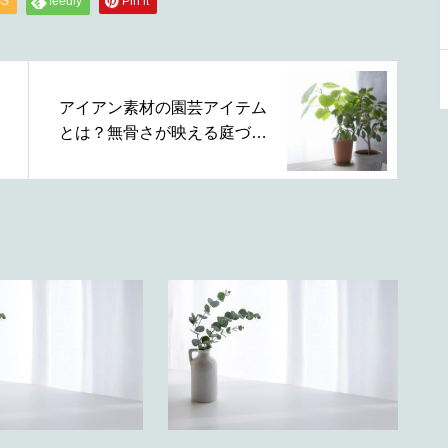
SS
feedly
Pin it
アイアン素材の園芸アイテム
とは？無骨さが映える庭づく
りの楽しみ方